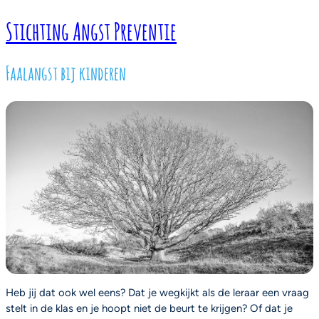
Stichting Angst Preventie
Ga
naar
de
Faalangst bij kinderen
inhoud
Heb jij dat ook wel eens? Dat je wegkijkt als de leraar een vraag
stelt in de klas en je hoopt niet de beurt te krijgen? Of dat je