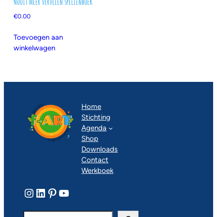
Nooit meer vervelen spellenboek
€
0.00
Toevoegen aan
winkelwagen
Home
Stichting
Agenda
Shop
Downloads
Contact
Werkboek
Instagram
LinkedIn
Pinterest
YouTube
Z