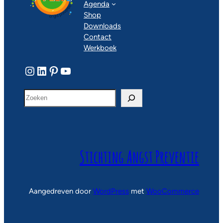
Agenda
Shop
Downloads
Contact
Werkboek
Instagram
LinkedIn
Pinterest
YouTube
Z
o
e
k
e
n
Stichting Angst Preventie
Aangedreven door
WordPress
met
WooCommerce