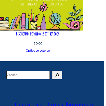
Beschermd: Downloads bij het boek
€
0.00
Opties selecteren
Z
o
e
k
e