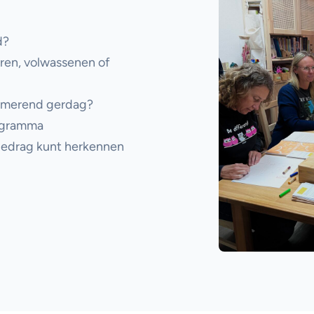
d?
eren, volwassenen of
emmerend gerdag?
rogramma
 gedrag kunt herkennen