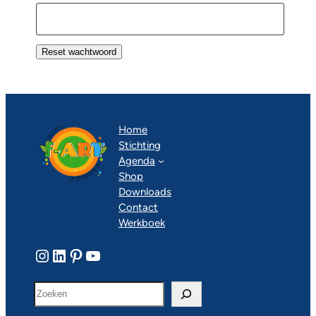
Reset wachtwoord
Home
Stichting
Agenda
Shop
Downloads
Contact
Werkboek
Instagram
LinkedIn
Pinterest
YouTube
Z
o