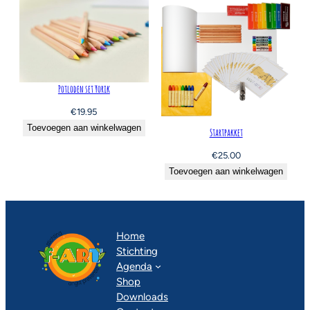
Potloden set Yorik
€
19.95
Toevoegen aan winkelwagen
Startpakket
€
25.00
Toevoegen aan winkelwagen
Home
Stichting
Agenda
Shop
Downloads