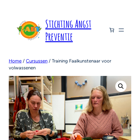
Ga
naar
de
Stichting Angst
inhoud
Preventie
Home
/
Cursussen
/ Training Faalkunstenaar voor
volwassenen