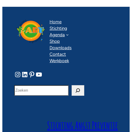
meerdere
variaties.
Deze
optie
Home
kan
Stichting
gekozen
Agenda
worden
Shop
op
Downloads
de
Contact
productpagina
Werkboek
Instagram
LinkedIn
Pinterest
YouTube
Z
o
e
k
e
n
Stichting Angst Preventie