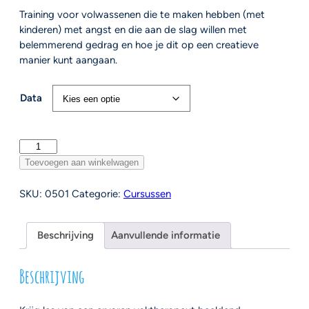
Training voor volwassenen die te maken hebben (met
kinderen) met angst en die aan de slag willen met
belemmerend gedrag en hoe je dit op een creatieve
manier kunt aangaan.
Data
Training
Faalkunstenaar
Toevoegen aan winkelwagen
voor
volwassenen
SKU:
0501
Categorie:
Cursussen
aantal
Beschrijving
Aanvullende informatie
Beschrijving