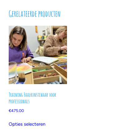
Gerelateerde producten
Training Faalkunstenaar voor
professionals
€
475.00
Dit
Opties selecteren
product
heeft