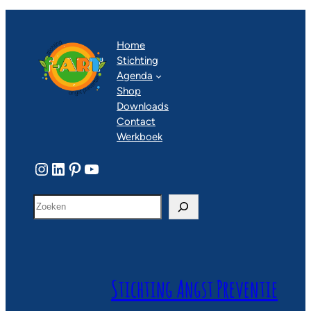
Home
Stichting
Agenda
Shop
Downloads
Contact
Werkboek
Instagram
LinkedIn
Pinterest
YouTube
Z
o
e
k
e
n
Stichting Angst Preventie